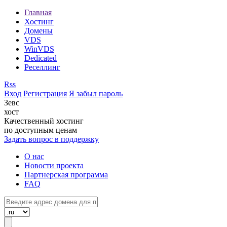
Главная
Хостинг
Домены
VDS
WinVDS
Dedicated
Реселлинг
Rss
Вход
Регистрация
Я забыл пароль
Зевс
хост
Качественный хостинг
по доступным ценам
Задать вопрос в поддержку
О нас
Новости проекта
Партнерская программа
FAQ